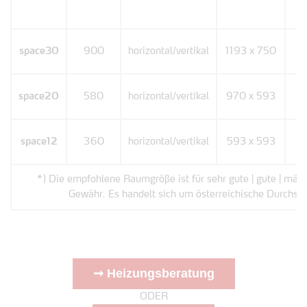
e
space30
900
horizontal/vertikal
1193 x 750
e
space20
580
horizontal/vertikal
970 x 593
e
space12
360
horizontal/vertikal
593 x 593
*) Die empfohlene Raumgröße ist für sehr gute | gute | mä
Gewähr. Es handelt sich um österreichische Durchsc
➞ Heizungsberatung
ODER