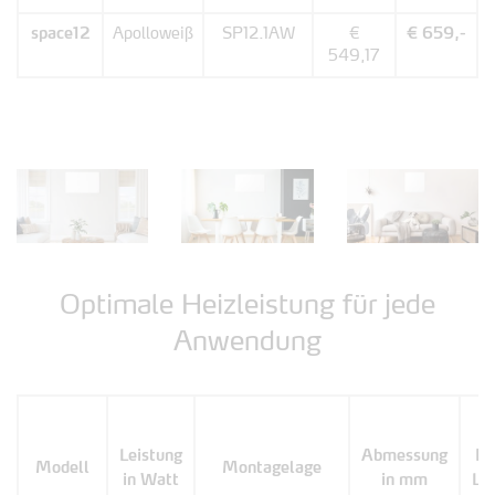
space12
Apolloweiß
SP12.1AW
€
€ 659,-
549,17
Optimale Heizleistung für jede
Anwendung
Leistung
Abmessung
Ko
Modell
Montagelage
in Watt
in mm
Li