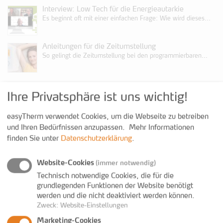
Interview: Low Tech für die Energieautarkie
Es beginnt oft mit einer einfachen Frage: Wie wird dieses...
Anleitungen für die Zeitumstellung
So gelingt die Zeitumstellung bei den programmierbaren...
Kontakt
Ihre Privatsphäre ist uns wichtig!
easyTherm verwendet Cookies, um die Webseite zu betreiben
+43 3352 38200 600
und Ihren Bedürfnissen anzupassen.
Mehr Informationen
+43 3352 38200 699
finden Sie unter
Datenschutzerklärung
.
www.easy-therm.com
anfrage@easy-therm.com
Website-Cookies
(immer notwendig)
Technisch notwendige Cookies, die für die
grundlegenden Funktionen der Website benötigt
werden und die nicht deaktiviert werden können.
Zweck
:
Website-Einstellungen
Marketing-Cookies