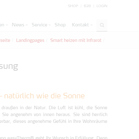
SHOP
B2B
LOGIN
en
News
Service
Shop
Kontakt
tseite
Landingpages
Smart heizen mit Infrarot
sung
 natürlich wie die Sonne
n draußen in der Natur. Die Luft ist kühl, die Sonne
t Sie angenehm von innen heraus. Sie sind herrlich
derbar, dieses angenehme Gefühl in Ihre Wohnräume
 von easyTherm® geht Ihr Wunsch in Erfüllung. Denn