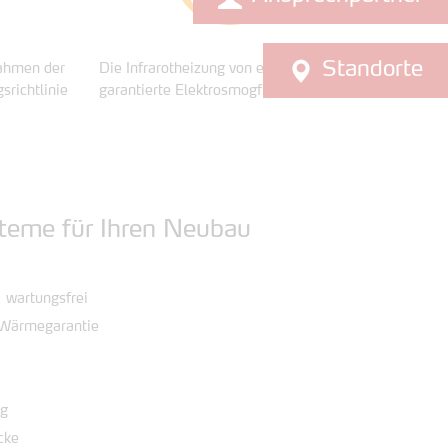
Standorte
ahmen der
Die Infrarotheizung von easyTherm® -
richtlinie
garantierte Elektrosmogfreiheit.
steme für Ihren Neubau
 wartungsfrei
 Wärmegarantie
ng
cke