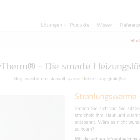
Lösungen
Produkte
Wissen
Referenz
Star
yTherm® – Die smarte Heizungslö
klug investieren
I
sinnvoll sparen
I
lebenslang genießen
Strahlungswärme –
Stellen Sie sich vor, Sie sitze
streichelt Ihre Haut und wärm
entspannt. Wäre es nicht wun
zu holen?
Mit der echten Infrarotheizung