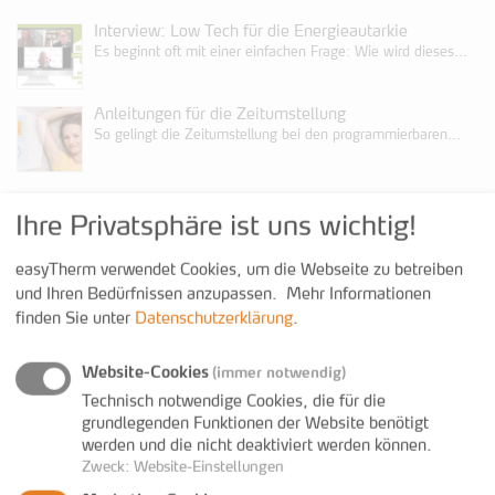
Interview: Low Tech für die Energieautarkie
Es beginnt oft mit einer einfachen Frage: Wie wird dieses...
Anleitungen für die Zeitumstellung
So gelingt die Zeitumstellung bei den programmierbaren...
Kontakt
Ihre Privatsphäre ist uns wichtig!
easyTherm verwendet Cookies, um die Webseite zu betreiben
+43 3352 38200 600
und Ihren Bedürfnissen anzupassen.
Mehr Informationen
+43 3352 38200 699
finden Sie unter
Datenschutzerklärung
.
www.easy-therm.com
anfrage@easy-therm.com
Website-Cookies
(immer notwendig)
Technisch notwendige Cookies, die für die
grundlegenden Funktionen der Website benötigt
werden und die nicht deaktiviert werden können.
Zweck
:
Website-Einstellungen