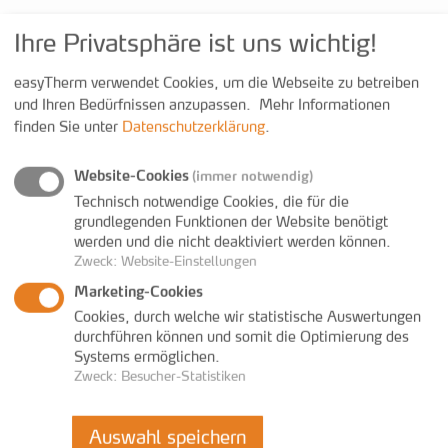
Kontakt
Ihre Privatsphäre ist uns wichtig!
easyTherm verwendet Cookies, um die Webseite zu betreiben
+43 3352 38200 600
und Ihren Bedürfnissen anzupassen.
Mehr Informationen
+43 3352 38200 699
finden Sie unter
Datenschutzerklärung
.
www.easy-therm.com
anfrage@easy-therm.com
Website-Cookies
(immer notwendig)
Technisch notwendige Cookies, die für die
grundlegenden Funktionen der Website benötigt
werden und die nicht deaktiviert werden können.
Zweck
:
Website-Einstellungen
Marketing-Cookies
Cookies, durch welche wir statistische Auswertungen
durchführen können und somit die Optimierung des
IMPRESSUM
AGB
PRIVATSPHÄRE & DATENSCHUTZ
Systems ermöglichen.
Zweck
:
Besucher-Statistiken
BARRIEREFREIHEIT
COOKIE-EINSTELLUNGEN
Auswahl speichern
© 2026 easyTherm GmbH. Alle Rechte vorbehalten.