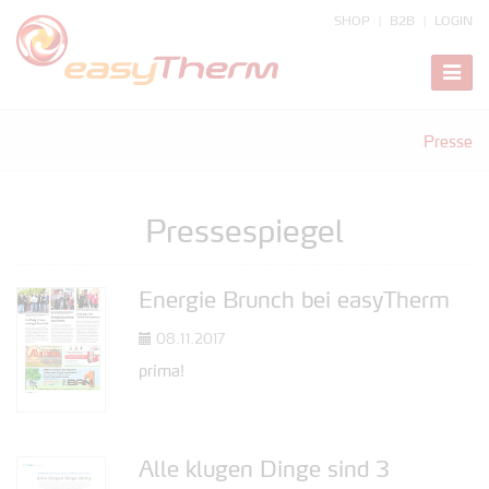
SHOP
B2B
LOGIN
zeige
Navig
Presse
Pressespiegel
Energie Brunch bei easyTherm
08.11.2017
prima!
Alle klugen Dinge sind 3