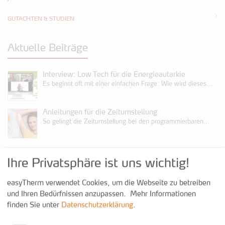
GUTACHTEN & STUDIEN
Aktuelle Beiträge
Interview: Low Tech für die Energieautarkie
Es beginnt oft mit einer einfachen Frage: Wie wird dieses...
Anleitungen für die Zeitumstellung
So gelingt die Zeitumstellung bei den programmierbaren...
Kontakt
Ihre Privatsphäre ist uns wichtig!
easyTherm verwendet Cookies, um die Webseite zu betreiben
+43 3352 38200 600
und Ihren Bedürfnissen anzupassen.
Mehr Informationen
+43 3352 38200 699
finden Sie unter
Datenschutzerklärung
.
www.easy-therm.com