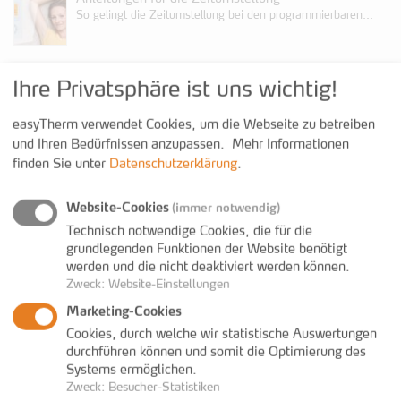
So gelingt die Zeitumstellung bei den programmierbaren...
Kontakt
Ihre Privatsphäre ist uns wichtig!
easyTherm verwendet Cookies, um die Webseite zu betreiben
+43 3352 38200 600
und Ihren Bedürfnissen anzupassen.
Mehr Informationen
+43 3352 38200 699
finden Sie unter
Datenschutzerklärung
.
www.easy-therm.com
anfrage@easy-therm.com
Website-Cookies
(immer notwendig)
Technisch notwendige Cookies, die für die
grundlegenden Funktionen der Website benötigt
werden und die nicht deaktiviert werden können.
Zweck
:
Website-Einstellungen
Marketing-Cookies
Cookies, durch welche wir statistische Auswertungen
durchführen können und somit die Optimierung des
IMPRESSUM
AGB
PRIVATSPHÄRE & DATENSCHUTZ
Systems ermöglichen.
Zweck
:
Besucher-Statistiken
BARRIEREFREIHEIT
COOKIE-EINSTELLUNGEN